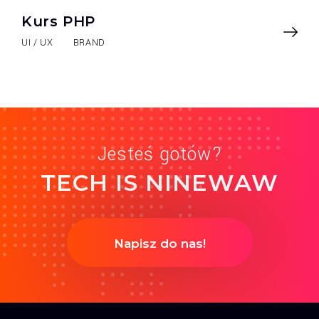
Kurs PHP
UI / UX
BRAND
Jesteś gotów?
TECH IS NINEWAW
Napisz do nas!