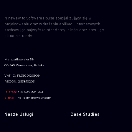
Ninewaw to Software House specjalizujący się w
projektowaniu oraz wdrażaniu aplikacji internetowych
zachowując najwyższe standardy jakości oraz stosując
aktualne trendy.
Marszałkowska 58
00-545 Warszawa, Polska
VAT ID: PL3920120909
REGON: 293810203
Telefon:
+48 504 904 061
E-mail:
hello@ninewaw.com
Nasze Usługi
Case Studies