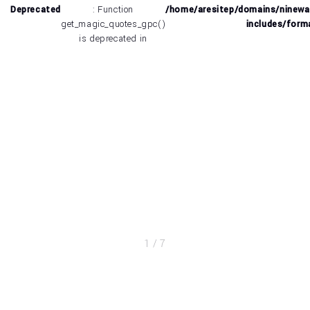
Deprecated
: Function
/home/aresitep/domains/ninewa
get_magic_quotes_gpc()
includes/form
is deprecated in
1
/
7