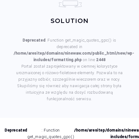
SOLUTION
Deprecated
: Function get_magic_quotes_gpc() is
deprecated in
/home/aresitep/domains/ninewaw.com/public_html/new/wp-
includes/formatting.php
on line
2448
Portal został zaprojektowany w ciemnej kolorystyce
urozmaiconej o różowo-fioletowe elementy. Pozwala to na
przyjazny odbiór, szczególnie wieczorem oraz w nocy.
Skupiliśmy się również aby nawigacja całej strony była
intuicyjna ze względu na dosyć rozbudowaną
funkcjonalność serwisu.
Deprecated
: Function
/home/aresitep/domains/ninewa
get_magic_quotes_gpc()
includes/form