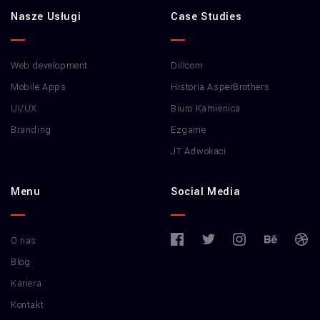
Nasze Usługi
Case Studies
Web development
Dillcom
Mobile Apps
Historia AsperBrothers
UI/UX
Biuro Kamienica
Branding
Ezgame
JT Adwokaci
Menu
Social Media
O nas
Blog
Kariera
Kontakt