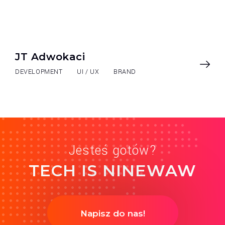
JT Adwokaci
DEVELOPMENT
UI / UX
BRAND
Jesteś gotów?
TECH IS NINEWAW
Napisz do nas!